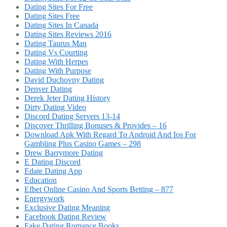
Dating Sites For Free
Dating Sites Free
Dating Sites In Canada
Dating Sites Reviews 2016
Dating Taurus Man
Dating Vs Courting
Dating With Herpes
Dating With Purpose
David Duchovny Dating
Denver Dating
Derek Jeter Dating History
Dirty Dating Video
Discord Dating Servers 13-14
Discover Thrilling Bonuses & Provides – 16
Download Apk With Regard To Android And Ios For
Gambling Plus Casino Games – 298
Drew Barrymore Dating
E Dating Discord
Edate Dating App
Education
Efbet Online Casino And Sports Betting – 877
Energywork
Exclusive Dating Meaning
Facebook Dating Review
Fake Dating Romance Books