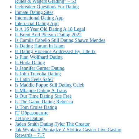
Rules & Wagers Grading" – 53
Icebreaker Questions For Dating
Inmate Dating Sites
International Dating App
Interracial Dating App
Is A 16 Year Old Dating A 18 Legal
Is Brent And Pierson Dating 2022
Is Camila Cabello Still Dating Shawn Mendes
Is Dating Haram In Islam
Is Dating Violence Addressed By Title Ix
Is Finn Wolfhard Dating
Is Hoda Dating
Is Jennifer Garner Dating
Is John Travolta Dating
Is Latin Feels Safe?
Is Maddie Poppe Still Dating Caleb
Is Mbappe Dating A Trans
Is Our Time Dating Site Free
Is The Game Dating Rebecca
Is Tom Cruise Dating
IT Образование
J Hope Dating
Jaden Smith Dating Tyler The Creator
Jak Wypłacić Pieniądze Z Slottica Casino Live Casino
Rewards – 717