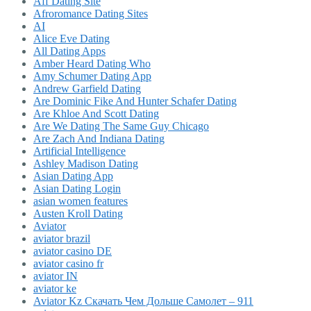
Aff Dating Site
Afroromance Dating Sites
AI
Alice Eve Dating
All Dating Apps
Amber Heard Dating Who
Amy Schumer Dating App
Andrew Garfield Dating
Are Dominic Fike And Hunter Schafer Dating
Are Khloe And Scott Dating
Are We Dating The Same Guy Chicago
Are Zach And Indiana Dating
Artificial Intelligence
Ashley Madison Dating
Asian Dating App
Asian Dating Login
asian women features
Austen Kroll Dating
Aviator
aviator brazil
aviator casino DE
aviator casino fr
aviator IN
aviator ke
Aviator Kz Скачать Чем Дольше Самолет – 911