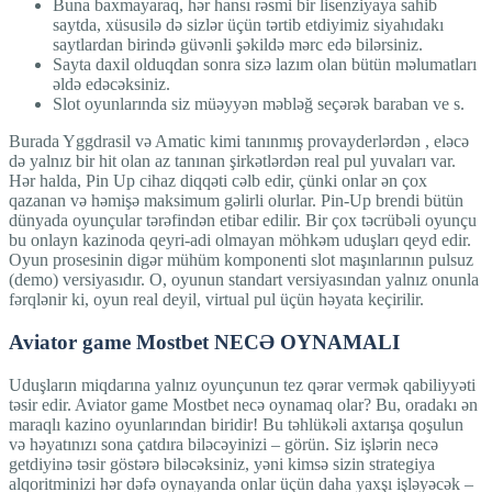
Buna baxmayaraq, hər hansı rəsmi bir lisenziyaya sahib
saytda, xüsusilə də sizlər üçün tərtib etdiyimiz siyahıdakı
saytlardan birində güvənli şəkildə mərc edə bilərsiniz.
Sayta daxil olduqdan sonra sizə lazım olan bütün məlumatları
əldə edəcəksiniz.
Slot oyunlarında siz müəyyən məbləğ seçərək baraban ve s.
Burada Yggdrasil və Amatic kimi tanınmış provayderlərdən , eləcə
də yalnız bir hit olan az tanınan şirkətlərdən real pul yuvaları var.
Hər halda, Pin Up cihaz diqqəti cəlb edir, çünki onlar ən çox
qazanan və həmişə maksimum gəlirli olurlar. Pin-Up brendi bütün
dünyada oyunçular tərəfindən etibar edilir. Bir çox təcrübəli oyunçu
bu onlayn kazinoda qeyri-adi olmayan möhkəm uduşları qeyd edir.
Oyun prosesinin digər mühüm komponenti slot maşınlarının pulsuz
(demo) versiyasıdır. O, oyunun standart versiyasından yalnız onunla
fərqlənir ki, oyun real deyil, virtual pul üçün həyata keçirilir.
Aviator game Mostbet NECƏ OYNAMALI
Uduşların miqdarına yalnız oyunçunun tez qərar vermək qabiliyyəti
təsir edir. Aviator game Mostbet necə oynamaq olar? Bu, oradakı ən
maraqlı kazino oyunlarından biridir! Bu təhlükəli axtarışa qoşulun
və həyatınızı sona çatdıra biləcəyinizi – görün. Siz işlərin necə
getdiyinə təsir göstərə biləcəksiniz, yəni kimsə sizin strategiya
alqoritminizi hər dəfə oynayanda onlar üçün daha yaxşı işləyəcək –