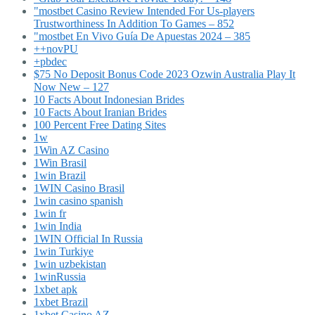
"mostbet Casino Review Intended For Us-players
Trustworthiness In Addition To Games – 852
"mostbet En Vivo Guía De Apuestas 2024 – 385
++novPU
+pbdec
$75 No Deposit Bonus Code 2023 Ozwin Australia Play It
Now New – 127
10 Facts About Indonesian Brides
10 Facts About Iranian Brides
100 Percent Free Dating Sites
1w
1Win AZ Casino
1Win Brasil
1win Brazil
1WIN Casino Brasil
1win casino spanish
1win fr
1win India
1WIN Official In Russia
1win Turkiye
1win uzbekistan
1winRussia
1xbet apk
1xbet Brazil
1xbet Casino AZ