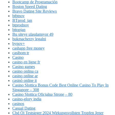
Bootcamp de Programación
Boston Speed Dating
Bravo Dating Site Reviews
btbtnov
BTprod_jan
btprodnov
bttopjan
Bu siteye ulaşılamıyor 49
bukmacherzy legalni
bynov+
cashapp free money
casibom tr
Casino
casino en ligne fr
Casino games
casino onlina ca
casino online ar
casinò online it
Casino Slottica Bonus Code Best Online Casino To Play In
Singapore – 308
Casino Slottica Oficjalną Stronę – 80
casino-glory india
casinos
Casual Dating
Cbd Öl Testsieger 2024 Wirkungsvollsten Tropfen Jener