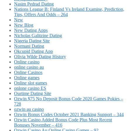
Nasim Pedrad Dating
Nations League B: Finland Vs Ireland Examine, Prediction,
Tips, Offers And Odds – 264
New
New Blog
New Dating Apps
Nicholas Galitzine Dating
Nigeria Dating Site
Normani Dating
Okcupid Dating App
Olivia Wilde Dating History
Online casino
online casino au
Online Casinos
Online games
Online slot games
onlone casino ES
Ourtime Dating Site
Ozwin $75 No Deposit Bonus Code 2020 Games Pokies –
728
ozwin au casino
Ozwin Bonus Codes October 2021 Banking Support – 344
Ozwin Casino Added Bonus Code Plus Most Recent
Bonuses November – 416
Ozwin Casino Au Online Casino Games – 92