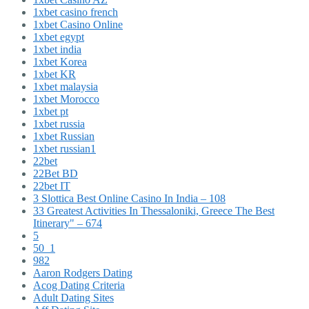
1xbet casino french
1xbet Casino Online
1xbet egypt
1xbet india
1xbet Korea
1xbet KR
1xbet malaysia
1xbet Morocco
1xbet pt
1xbet russia
1xbet Russian
1xbet russian1
22bet
22Bet BD
22bet IT
3 Slottica Best Online Casino In India – 108
33 Greatest Activities In Thessaloniki, Greece The Best
Itinerary" – 674
5
50_1
982
Aaron Rodgers Dating
Acog Dating Criteria
Adult Dating Sites