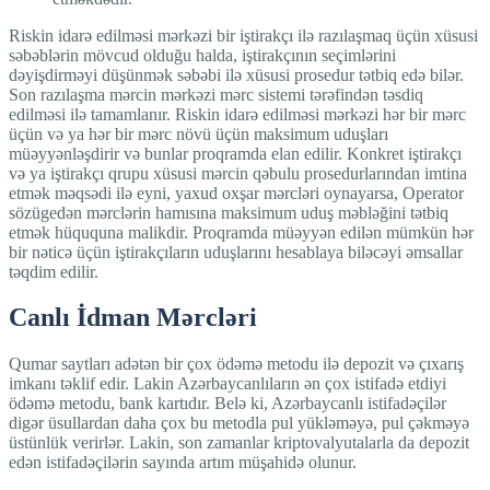
Riskin idarə edilməsi mərkəzi bir iştirakçı ilə razılaşmaq üçün xüsusi
səbəblərin mövcud olduğu halda, iştirakçının seçimlərini
dəyişdirməyi düşünmək səbəbi ilə xüsusi prosedur tətbiq edə bilər.
Son razılaşma mərcin mərkəzi mərc sistemi tərəfindən təsdiq
edilməsi ilə tamamlanır. Riskin idarə edilməsi mərkəzi hər bir mərc
üçün və ya hər bir mərc növü üçün maksimum uduşları
müəyyənləşdirir və bunlar proqramda elan edilir. Konkret iştirakçı
və ya iştirakçı qrupu xüsusi mərcin qəbulu prosedurlarından imtina
etmək məqsədi ilə eyni, yaxud oxşar mərcləri oynayarsa, Operator
sözügedən mərclərin hamısına maksimum uduş məbləğini tətbiq
etmək hüququna malikdir. Proqramda müəyyən edilən mümkün hər
bir nəticə üçün iştirakçıların uduşlarını hesablaya biləcəyi əmsallar
təqdim edilir.
Canlı İdman Mərcləri
Qumar saytları adətən bir çox ödəmə metodu ilə depozit və çıxarış
imkanı təklif edir. Lakin Azərbaycanlıların ən çox istifadə etdiyi
ödəmə metodu, bank kartıdır. Belə ki, Azərbaycanlı istifadəçilər
digər üsullardan daha çox bu metodla pul yükləməyə, pul çəkməyə
üstünlük verirlər. Lakin, son zamanlar kriptovalyutalarla da depozit
edən istifadəçilərin sayında artım müşahidə olunur.