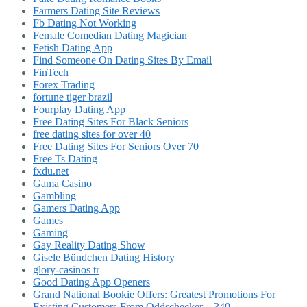
Farmers Dating Site Reviews
Fb Dating Not Working
Female Comedian Dating Magician
Fetish Dating App
Find Someone On Dating Sites By Email
FinTech
Forex Trading
fortune tiger brazil
Fourplay Dating App
Free Dating Sites For Black Seniors
free dating sites for over 40
Free Dating Sites For Seniors Over 70
Free Ts Dating
fxdu.net
Gama Casino
Gambling
Gamers Dating App
Games
Gaming
Gay Reality Dating Show
Gisele Bündchen Dating History
glory-casinos tr
Good Dating App Openers
Grand National Bookie Offers: Greatest Promotions For
Existing Customers From Oddschecker – 340