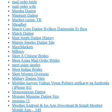
mail order bride
mail order wife
Mamba Dating
Manhunt Dating
Maribet casino TR
Masalbet
Match Com Dating Hvilken Datingside Er Best
Match Dating
Matt Smith Dating History
Mature Singles Dating Site
MaxiMarkets
MBnov
Meet A Chinese Brides
Meet Asian Mail Order Brides
meet asian singles
Meet Indian Brides
Meet Women Overseas
Military Dating Sites
Mobilne kasyno Vulkan Vegas Pobierz aplikację na Androida
i iPhone 911
Monogamous Dating
Monster Musume Dating Sim
monstra-15
Mostbet Android & Ios App Download & Install Mostbet
Mobile App – 149