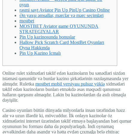
oyun
rəsmi sayt Aviator Pin Up PinUp Casino Online
Ən yaxşı əmsallar, mərclər və mərc seçimləri
mostbet
MOSTBET Aviator game OYUNUNDA
STRATEGIYALAR
Pin Up kazinosunda bonuslar
Hallow Pick Scratch Card MostBet Oyunları
Oyna Hakkında
Pin Up Kazino İcmalı
Online rulet xidmətləri təklif edən kazinoların bu sənədləri sizdən
istəməsi qanunidir və bunlar kazino şirkətlərinin razılaşmasında yer
almışdır. Ruletka
mostbet mobil versiyası pulsuz yüklə
xidmətləri
təklif edən kazinoların bunları etməkdə əsas məqsədi qanunsuz
halların qarşısını almaqdır. Lakin bu kazinolardan da asılı olmaqla
dəyişilir.
Casino oyunları bütün dünyada milyonlarla insan tərəfindən həzz
alır və uzun illərdir ki, mövcuddur. İlk onlayn kazinolar öz
xidmətlərini internet üzərindən təklif etməyə başlayandan bəri qumar
oyununun bu forması daha da populyarlaşdı. İndi oynamaq
əvvəlkindən daha asandır və hətta evdən çıxmağa belə ehtiyac